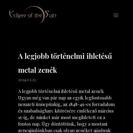
Skip
to
Menu
content
A legjobb történelmi ihletésű
metal zenék
2024.02.23.
A legjobb történelmi ihletésű metal zenék
Ugyan még van pár nap az egyik legfontosabb
nemzeti ünnepünkig, az 1848-49-es forradalom
és szabadságharc kitörésére emlékező március
15-ig, de minket már most megihletett ez a
fontos nap. Úgy döntöttünk, hogy a mostani
zeneajánlónkban csak olyan zenéket ajánlunk