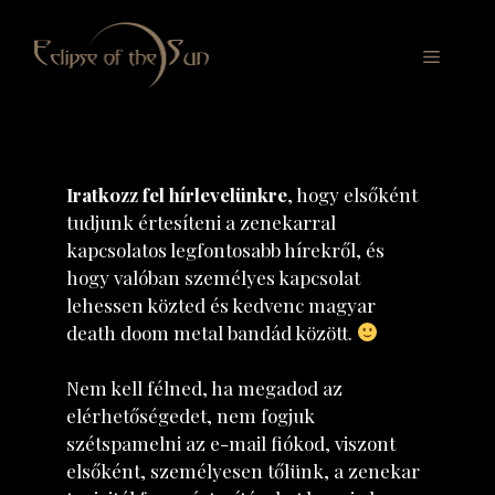
Kilépés
a
Menü
tartalomba
Iratkozz fel hírlevelünkre
, hogy elsőként
tudjunk értesíteni a zenekarral
kapcsolatos legfontosabb hírekről, és
hogy valóban személyes kapcsolat
lehessen közted és kedvenc magyar
death doom metal bandád között.
Nem kell félned, ha megadod az
elérhetőségedet, nem fogjuk
szétspamelni az e-mail fiókod, viszont
elsőként, személyesen tőlünk, a zenekar