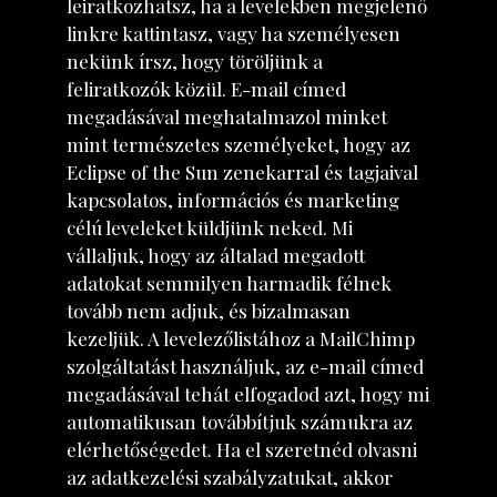
leiratkozhatsz, ha a levelekben megjelenő
linkre kattintasz, vagy ha személyesen
nekünk írsz, hogy töröljünk a
feliratkozók közül. E-mail címed
megadásával meghatalmazol minket
mint természetes személyeket, hogy az
Eclipse of the Sun zenekarral és tagjaival
kapcsolatos, információs és marketing
célú leveleket küldjünk neked. Mi
vállaljuk, hogy az általad megadott
adatokat semmilyen harmadik félnek
tovább nem adjuk, és bizalmasan
kezeljük. A levelezőlistához a MailChimp
szolgáltatást használjuk, az e-mail címed
megadásával tehát elfogadod azt, hogy mi
automatikusan továbbítjuk számukra az
elérhetőségedet. Ha el szeretnéd olvasni
az adatkezelési szabályzatukat, akkor